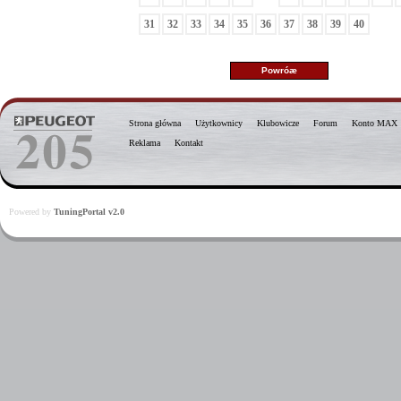
31
32
33
34
35
36
37
38
39
40
Strona główna
Użytkownicy
Klubowicze
Forum
Konto MAX
Reklama
Kontakt
Powered by
TuningPortal v2.0