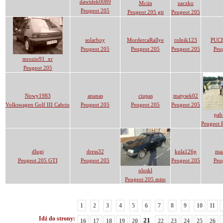
dawidek0089
Mciin
zaczko
Peugeot 205
Peugeot 205 gti
Peugeot 205
solarboy
MordercaRallye
rolnik123
PUC
Peugeot 205
Peugeot 205
Peugeot 205
Peu
mrozio91_xr
Peugeot 205
Nowy1983
ananas
ciupas
matysek02
Volkswagen Golf III Cabrio
Peugeot 205
Peugeot 205
Peugeot 205
pab
Peugeot 
dlugi
dress32
kula126p
ma
Peugeot 205 GTI
Peugeot 205
Peugeot 205
Peu
oloskl
Peugeot 205 mito
1
2
3
4
5
6
7
8
9
10
11
Idź do strony:
21
16
17
18
19
20
22
23
24
25
26