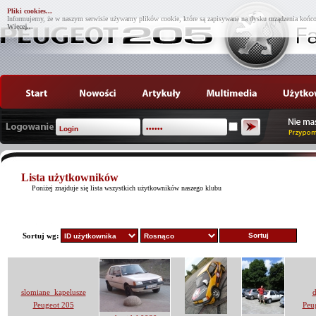
Pliki cookies...
Informujemy, że w naszym serwisie używamy plików cookie, które są zapisywane na dysku urządzenia końco
Więcej...
Lista użytkowników
Poniżej znajduje się lista wszystkich użytkowników naszego klubu
Sortuj wg:
slomiane_kapelusze
Peugeot 205
Peu