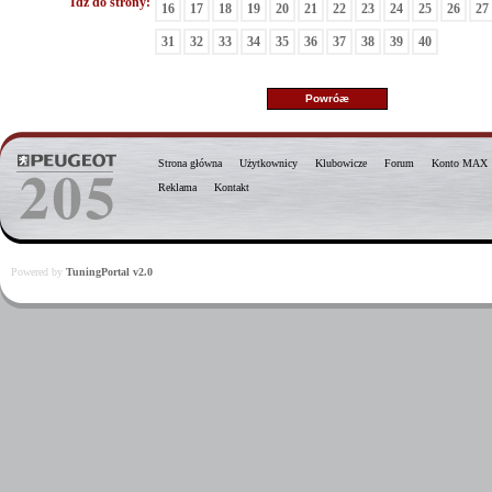
Idź do strony:
16
17
18
19
20
21
22
23
24
25
26
27
31
32
33
34
35
36
37
38
39
40
Strona główna
Użytkownicy
Klubowicze
Forum
Konto MAX
Reklama
Kontakt
Powered by
TuningPortal v2.0