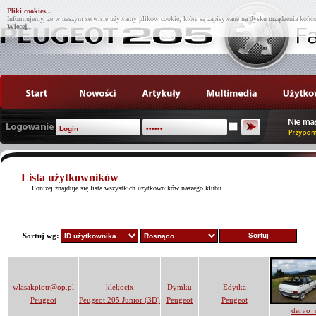
Pliki cookies...
Informujemy, że w naszym serwisie używamy plików cookie, które są zapisywane na dysku urządzenia końco
Więcej...
Lista użytkowników
Poniżej znajduje się lista wszystkich użytkowników naszego klubu
Sortuj wg:
wlasakpiotr@op.pl
klekocix
Dymku
Edytka
Peugeot
Peugeot 205 Junior (3D)
Peugeot
Peugeot
dervo_