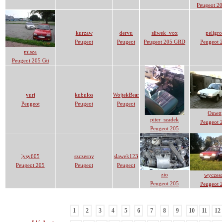
Peugeot 2
kurzaw
dervu
sliwek_vox
peligro
Peugeot
Peugeot
Peugeot 205 GRD
Peugeot 
misza
Peugeot 205 Gti
yuri
kubulos
WojtekBear
Peugeot
Peugeot
Peugeot
Omett
piter_szadek
Peugeot 
Peugeot 205
lysy605
szczesny
slawek123
Peugeot 205
Peugeot
Peugeot
zio
wyczes
Peugeot 205
Peugeot 
1
2
3
4
5
6
7
8
9
10
11
12