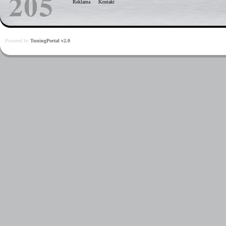
Reklama
Kontakt
Powered by
TuningPortal v2.0