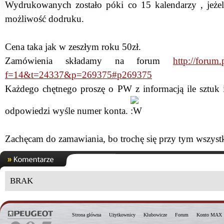
Wydrukowanych zostało póki co 15 kalendarzy , jeżeli
możliwość dodruku.
Cena taka jak w zeszłym roku 50zł.
Zamówienia składamy na forum
http://forum
f=14&t=24337&p=269375#p269375
Każdego chętnego proszę o PW z informacją ile sztuk 
odpowiedzi wyśle numer konta.
Zachęcam do zamawiania, bo trochę się przy tym wszyst
BRAK
Strona główna
Użytkownicy
Klubowicze
Forum
Konto MAX