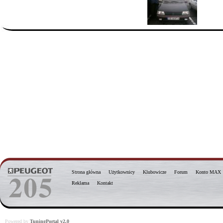
Strona główna
Użytkownicy
Klubowicze
Forum
Konto MAX
Reklama
Kontakt
Powered by
TuningPortal v2.0